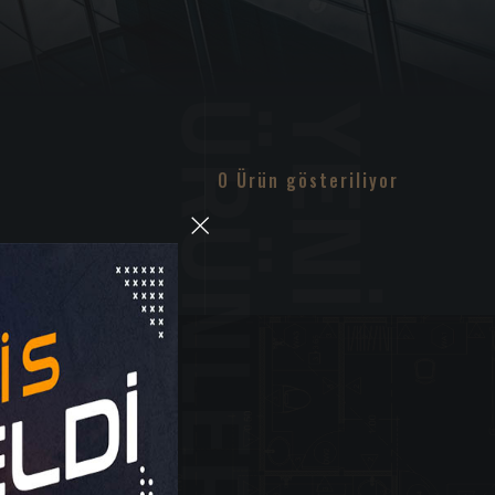
0 Ürün gösteriliyor
×