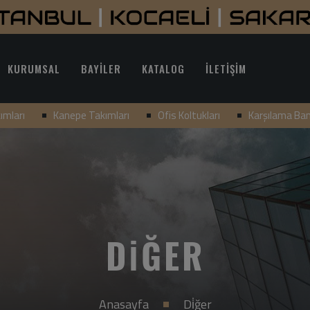
KURUMSAL
BAYİLER
KATALOG
İLETİŞİM
ımları
Kanepe Takımları
Ofis Koltukları
Karşılama Ba
DİĞER
Anasayfa
Di̇ğer