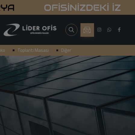
nko
Toplantı Masası
Diğer