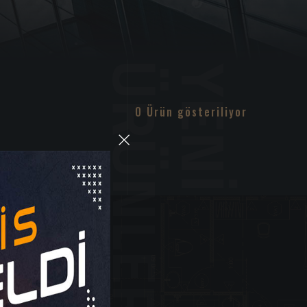
0 Ürün gösteriliyor
×