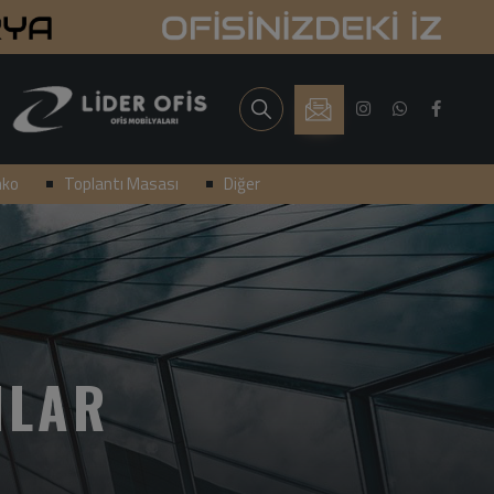
nko
Toplantı Masası
Diğer
MLAR