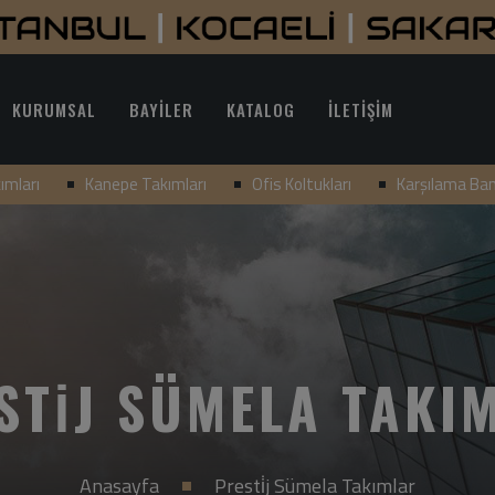
KURUMSAL
BAYİLER
KATALOG
İLETİŞİM
ımları
Kanepe Takımları
Ofis Koltukları
Karşılama Ba
STİJ SÜMELA TAKI
Anasayfa
Presti̇j Sümela Takımlar