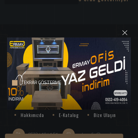
×
TEKRAR GÖSTERME
ERMAY MOBİLYA 1999 Yılından Bu Yana Tüm Hızıyla Kalite ve
Profesyonel Hizmet Vermeye ve Türkiye'de Üretilmeye Devam
Ediyor
Hakkımızda
E-Katalog
Bize Ulaşın
0532 419 41 51
erbayofis@gmail.com