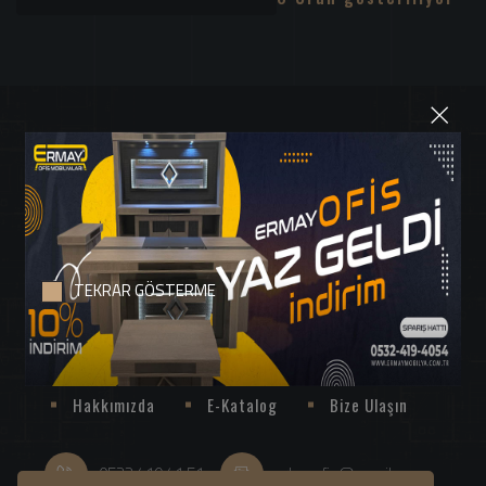
×
TEKRAR GÖSTERME
ERMAY MOBİLYA 1999 Yılından Bu Yana Tüm Hızıyla Kalite ve
Profesyonel Hizmet Vermeye ve Türkiye'de Üretilmeye Devam
Ediyor
Hakkımızda
E-Katalog
Bize Ulaşın
0532 419 41 51
erbayofis@gmail.com