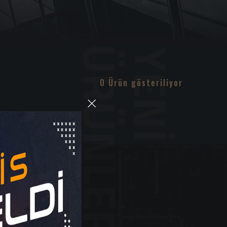
0 Ürün gösteriliyor
×