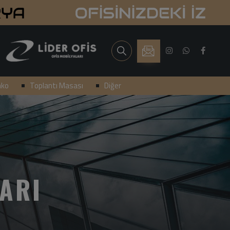
nko
Toplantı Masası
Diğer
ARI