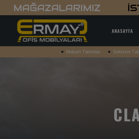
ANASAYFA
Makam Takımları
Sekreter Tak
CL